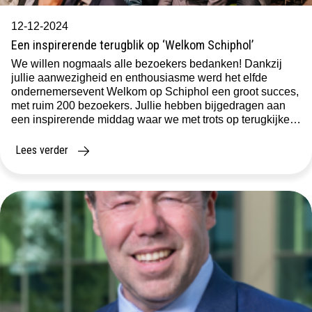
12-12-2024
Een inspirerende terugblik op ‘Welkom Schiphol’
We willen nogmaals alle bezoekers bedanken! Dankzij
jullie aanwezigheid en enthousiasme werd het elfde
ondernemersevent Welkom op Schiphol een groot succes,
met ruim 200 bezoekers. Jullie hebben bijgedragen aan
een inspirerende middag waar we met trots op terugkijken.
Een middag vol inspiratie en inzichten Op donderdag 28
november organiseerde Schenk Makelaars, samen met
Lees verder
Oram en […]