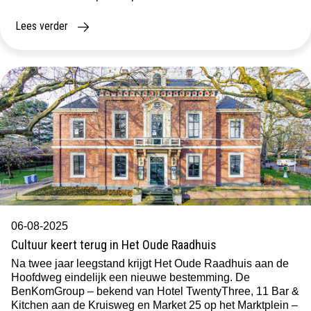
is het antwoord simpel: eerst de klant, dan het pand. Wie
een afspraak heeft bij […]
Lees verder
06-08-2025
Cultuur keert terug in Het Oude Raadhuis
Na twee jaar leegstand krijgt Het Oude Raadhuis aan de
Hoofdweg eindelijk een nieuwe bestemming. De
BenKomGroup – bekend van Hotel TwentyThree, 11 Bar &
Kitchen aan de Kruisweg en Market 25 op het Marktplein –