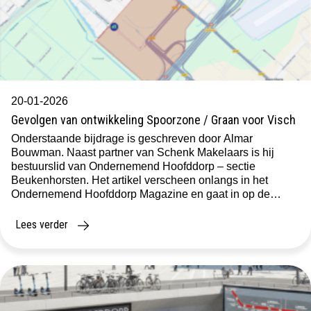
20-01-2026
Gevolgen van ontwikkeling Spoorzone / Graan voor Visch
Onderstaande bijdrage is geschreven door Almar
Bouwman. Naast partner van Schenk Makelaars is hij
bestuurslid van Ondernemend Hoofddorp – sectie
Beukenhorsten. Het artikel verscheen onlangs in het
Ondernemend Hoofddorp Magazine en gaat in op de
mogelijke gevolgen van de ontwikkelingen in de
Spoorzone en Graan voor Visch voor ondernemers in de
Lees verder
regio. In de plannen […]