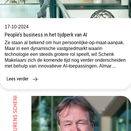
17-10-2024
People’s business in het tijdperk van AI
Ze staan al bekend om hun persoonlijke-op-maat-aanpak.
Maar in een dynamische vastgoedmarkt waarin
technologie een steeds grotere rol speelt, wil Schenk
Makelaars zich de komende tijd nog verder onderscheiden
met behulp van innovatieve AI-toepassingen. Almar
Bouwman vertelt over de huidige en toekomstige rol van AI
binnen het bedrijf en hoe dit hen helpt om nog […]
Lees verder