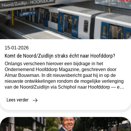
15-01-2026
Komt de Noord/Zuidlijn straks écht naar Hoofddorp?
Onlangs verscheen hierover een bijdrage in het
Ondernemend Hoofddorp Magazine, geschreven door
Almar Bouwman. In dit nieuwsbericht gaat hij in op de
nieuwste ontwikkelingen rondom de mogelijke verlenging
van de Noord/Zuidlijn via Schiphol naar Hoofddorp — een
traject dat grote impact kan hebben op bereikbaarheid,
wonen en werken in de regio. Noord/Zuidlijn In het
Lees verder
bestuurlijk […]