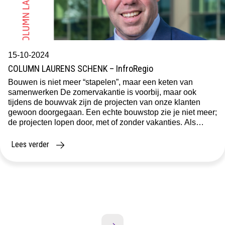
15-10-2024
COLUMN LAURENS SCHENK – InfroRegio
Bouwen is niet meer “stapelen”, maar een keten van
samenwerken De zomervakantie is voorbij, maar ook
tijdens de bouwvak zijn de projecten van onze klanten
gewoon doorgegaan. Een echte bouwstop zie je niet meer;
de projecten lopen door, met of zonder vakanties. Als
lokaal kantoor zien wij gelukkig nog steeds dat relaties
goed blijven bestaan, […]
Lees verder