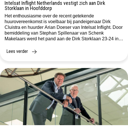
Intelsat Inflight Netherlands vestigt zich aan Dirk
Storklaan in Hoofddorp
Het enthousiasme over de recent getekende
huurovereenkomst is voelbaar bij pandeigenaar Dirk
Cluistra en huurder Arian Doeser van Intelsat Inflight. Door
bemiddeling van Stephan Spillenaar van Schenk
Makelaars werd het pand aan de Dirk Storklaan 23-24 in
Hoofddorp, op het bedrijvenpark ‘De President’, naar volle
tevredenheid verhuurd. “Het pand is ooit gebouwd voor
Lees verder
Range King, […]