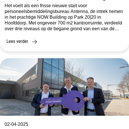
Het voelt als een frisse nieuwe start voor
personeelsbemiddelingsbureau Antenna, de intrek nemen
in het prachtige NOW Building op Park 20|20 in
Hoofddorp. Met ongeveer 700 m2 kantoorruimte, verdeeld
over drie niveaus op de begane grond van een van de
meest prestigieuze en duurzame gebouw van de regio,
zitten alle medewerkers helemaal op hun plek. […]
Lees verder
02-04-2025