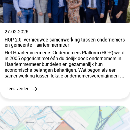
27-02-2026
HOP 2.0: vernieuwde samenwerking tussen ondernemers
en gemeente Haarlemmermeer
Het Haarlemmermeers Ondernemers Platform (HOP) werd
in 2005 opgericht met één duidelijk doel: ondernemers in
Haarlemmermeer bundelen en gezamenlijk hun
economische belangen behartigen. Wat begon als een
samenwerking tussen lokale ondernemersverenigingen en
de gemeente, groeide uit tot hét centrale overlegorgaan
tussen bedrijfsleven en overheid. Na bijna twintig jaar
Lees verder
bleek echter dat de bestaande structuur niet […]