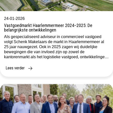
24-01-2026
Vastgoedmarkt Haarlemmermeer 2024–2025: De
belangrijkste ontwikkelingen
Als gespecialiseerd adviseur in commercieel vastgoed
volgt Schenk Makelaars de markt in Haarlemmermeer al
25 jaar nauwgezet. Ook in 2025 zagen wij duidelijke
bewegingen die van invloed zijn op zowel de
kantorenmarkt als het logistieke vastgoed, ontwikkelingen
die we in dit blog kort samenvatten. Kantorenmarkt:
Stabiliteit ondanks terugval in grote transacties De
Lees verder
regionale kantorenmarkt kende […]