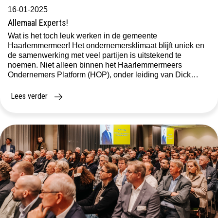
16-01-2025
Allemaal Experts!
Wat is het toch leuk werken in de gemeente
Haarlemmermeer! Het ondernemersklimaat blijft uniek en
de samenwerking met veel partijen is uitstekend te
noemen. Niet alleen binnen het Haarlemmermeers
Ondernemers Platform (HOP), onder leiding van Dick
Hulsebosch – het overkoepelend orgaan van alle
ondernemersverenigingen in Haarlemmermeer – maar ook
Lees verder
met de ondernemers zelf, van klein […]