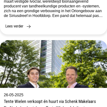
maart vestigde Ivoclar, wereldwijd toonaangevend
producent van tandheelkundige producten en -systemen,
zich na een grondige verbouwing in het Oriongebouw aan
de Siriusdreef in Hoofddorp. Een pand dat helemaal past
bij de wensen en eisen van de onderneming. Met dank
aan de prettige en persoonlijke bemiddeling van Schenk
Lees verder
Makelaars! […]
26-05-2025
Tente Wielen verkoopt én huurt via Schenk Makelaars