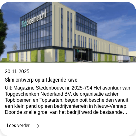
20-11-2025
Slim ontwerp op uitdagende kavel
Uit: Magazine Stedenbouw, nr. 2025-794 Het avontuur van
Topgeschenken Nederland BV, de organisatie achter
Topbloemen en Toptaarten, begon ooit bescheiden vanuit
een klein pand op een bedrijventerrein in Nieuw-Vennep.
Door de snelle groei van het bedrijf werd de bestaande
locatie te krap. De zoektocht door Schenk Makelaars naar
een nieuwe plek leidde tot een bijzondere […]
Lees verder