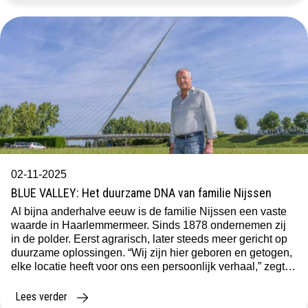
02-11-2025
BLUE VALLEY: Het duurzame DNA van familie Nijssen
Al bijna anderhalve eeuw is de familie Nijssen een vaste
waarde in Haarlemmermeer. Sinds 1878 ondernemen zij
in de polder. Eerst agrarisch, later steeds meer gericht op
duurzame oplossingen. “Wij zijn hier geboren en getogen,
elke locatie heeft voor ons een persoonlijk verhaal,” zegt
Gerard Nijssen. Die verbondenheid maakt dat het
familiebedrijf verder kijkt dan […]
Lees verder