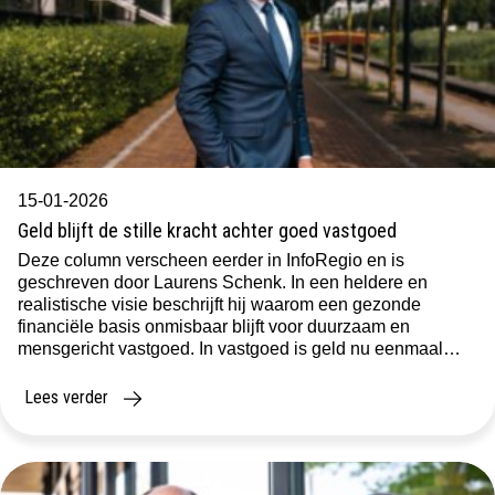
15-01-2026
Geld blijft de stille kracht achter goed vastgoed
Deze column verscheen eerder in InfoRegio en is
geschreven door Laurens Schenk. In een heldere en
realistische visie beschrijft hij waarom een gezonde
financiële basis onmisbaar blijft voor duurzaam en
mensgericht vastgoed. In vastgoed is geld nu eenmaal
belangrijk. Hoe graag we het ook anders zouden willen
zien, zonder een gezonde financiële basis staat geen […]
Lees verder