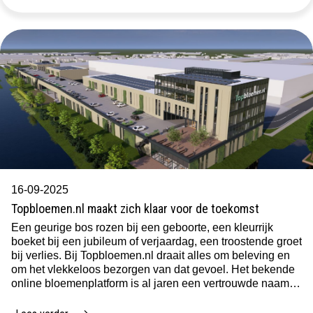
16-09-2025
Topbloemen.nl maakt zich klaar voor de toekomst
Een geurige bos rozen bij een geboorte, een kleurrijk
boeket bij een jubileum of verjaardag, een troostende groet
bij verlies. Bij Topbloemen.nl draait alles om beleving en
om het vlekkeloos bezorgen van dat gevoel. Het bekende
online bloemenplatform is al jaren een vertrouwde naam in
de wereld van bloemverzending. En nu staat het bedrijf,
gevestigd […]