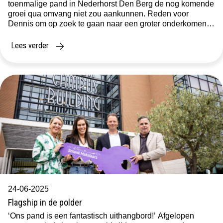
toenmalige pand in Nederhorst Den Berg de nog komende
groei qua omvang niet zou aankunnen. Reden voor
Dennis om op zoek te gaan naar een groter onderkomen
voor de productie van droogijs voor de farmaceutische en
voedingsindustrie. […]
Lees verder
24-06-2025
Flagship in de polder
‘Ons pand is een fantastisch uithangbord!’ Afgelopen