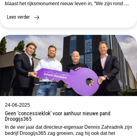
blaast het rijksmonument nieuw leven in. “We zijn rond met
de gemeente,” vertelt Rob Leemker van BenKom.
“Eindelijk. We […]
Lees verder
24-06-2025
Geen ‘concessieklok’ voor aanhuur nieuwe pand
Droogijs365
In de vier jaar dat directeur-eigenaar Dennis Zahradnik zijn
bedrijf Droogijs365 zag groeien, zag hij ook dat het