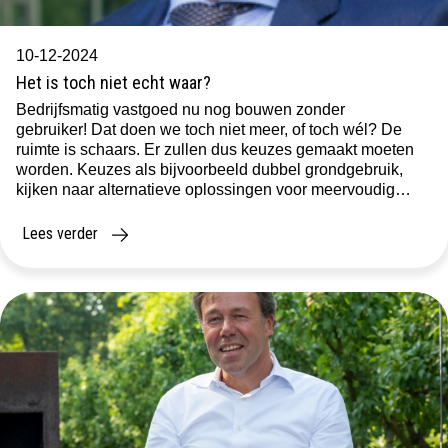
10-12-2024
Het is toch niet echt waar?
Bedrijfsmatig vastgoed nu nog bouwen zonder
gebruiker! Dat doen we toch niet meer, of toch wél? De
ruimte is schaars. Er zullen dus keuzes gemaakt moeten
worden. Keuzes als bijvoorbeeld dubbel grondgebruik,
kijken naar alternatieve oplossingen voor meervoudig
gebruik, overdag een logistieke functie en een andere
bestemming in de avond. Dat gaat natuurlijk niet altijd
Lees verder
overal, […]