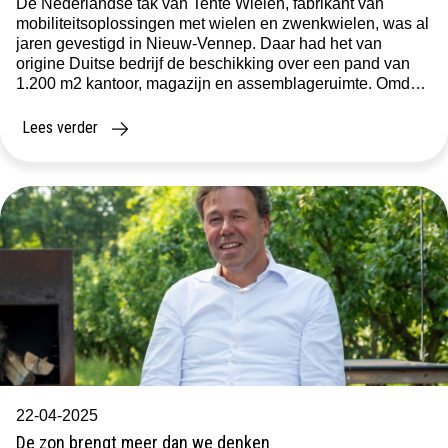
De Nederlandse tak van Tente Wielen, fabrikant van
mobiliteitsoplossingen met wielen en zwenkwielen, was al
jaren gevestigd in Nieuw-Vennep. Daar had het van
origine Duitse bedrijf de beschikking over een pand van
1.200 m2 kantoor, magazijn en assemblageruimte. Omdat
de logistiek voortaan in België gecentraliseerd zou
worden, werd het pand in Nieuw-Vennep te groot en […]
Lees verder
22-04-2025
De zon brengt meer dan we denken