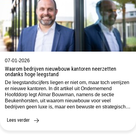
07-01-2026
Waarom bedrijven nieuwbouw kantoren neerzetten
ondanks hoge leegstand
De leegstandscijfers liegen er niet om, maar toch verrijzen
er nieuwe kantoren. In dit artikel uit Ondernemend
Hoofddorp legt Almar Bouwman, namens de sectie
Beukenhorsten, uit waarom nieuwbouw voor veel
bedrijven geen luxe is, maar een bewuste en strategische
keuze. Hoewel de kantorenmarkt met structurele leegstand
kampt, kiezen veel organisaties toch voor de bouw van […]
Lees verder