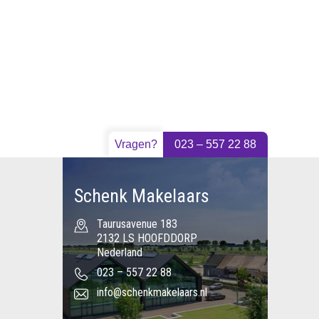
Vragen?
023 – 557 22 88
Schenk Makelaars
Taurusavenue 183
2132 LS HOOFDDORP
Nederland
023 – 557 22 88
info@schenkmakelaars.nl