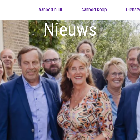
Aanbod huur
Aanbod koop
Dienstv
Nieuws