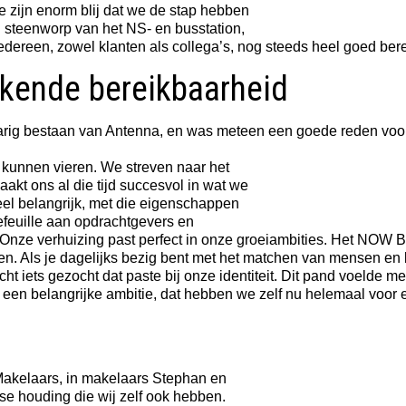
e zijn enorm blij dat we de stap hebben
 steenworp van het NS- en busstation,
dereen, zowel klanten als collega’s, nog steeds heel goed bere
tekende bereikbaarheid
jarig bestaan van Antenna, en was meteen een goede reden voor
 kunnen vieren. We streven naar het
akt ons al die tijd succesvol in wat we
el belangrijk, met die eigenschappen
efeuille aan opdrachtgevers en
ze verhuizing past perfect in onze groeiambities. Het NOW Bu
illen. Als je dagelijks bezig bent met het matchen van mensen en 
ht iets gezocht dat paste bij onze identiteit. Dit pand voelde
ns een belangrijke ambitie, dat hebben we zelf nu helemaal voor e
Makelaars, in makelaars Stephan en
e houding die wij zelf ook hebben.