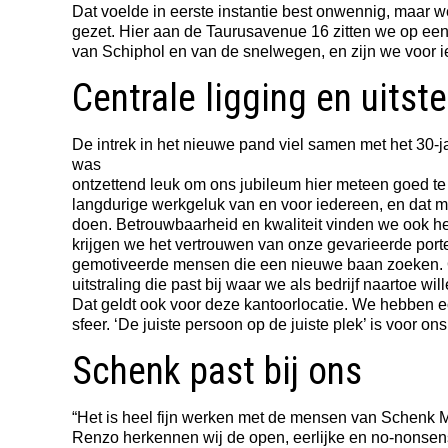
Dat voelde in eerste instantie best onwennig, maar w
gezet. Hier aan de Taurusavenue 16 zitten we op een
van Schiphol en van de snelwegen, en zijn we voor ie
Centrale ligging en uits
De intrek in het nieuwe pand viel samen met het 30-
was
ontzettend leuk om ons jubileum hier meteen goed te
langdurige werkgeluk van en voor iedereen, en dat ma
doen. Betrouwbaarheid en kwaliteit vinden we ook he
krijgen we het vertrouwen van onze gevarieerde port
gemotiveerde mensen die een nieuwe baan zoeken. On
uitstraling die past bij waar we als bedrijf naartoe w
Dat geldt ook voor deze kantoorlocatie. We hebben ec
sfeer. ‘De juiste persoon op de juiste plek’ is voor o
Schenk past bij ons
“Het is heel fijn werken met de mensen van Schenk 
Renzo herkennen wij de open, eerlijke en no-nonsens