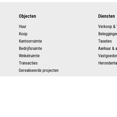
Objecten
Diensten
Huur
Verkoop & 
Koop
Belegginge
Kantoorruimte
Taxaties
Bedrijfsruimte
Aanhuur & 
Winkelruimte
Vastgoedon
Transacties
Heronderha
Gerealiseerde projecten
Copyright © Schenk Makelaars
Privacy verklaring
D