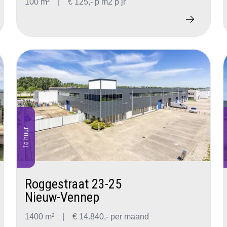
100 m²
|
€ 125,- p m2 p jr
Te huur
Roggestraat 23-25
Nieuw-Vennep
1400 m²
|
€ 14.840,- per maand