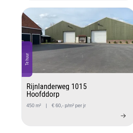
Te huur
Rijnlanderweg 1015
Hoofddorp
450 m²
|
€ 60,- p/m² per jr