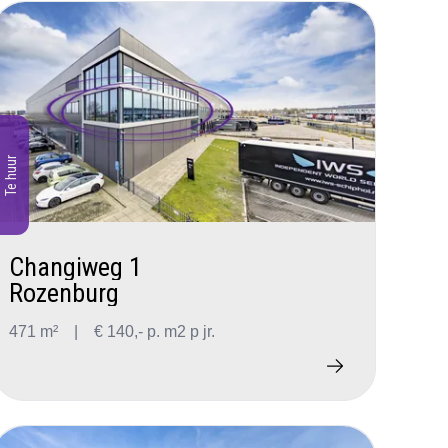
Te huur
Changiweg 1
Rozenburg
471 m²
|
€ 140,- p. m2 p jr.