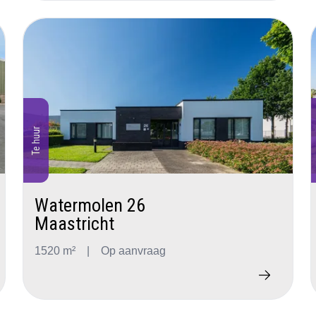
Te huur
Watermolen 26
Maastricht
1520 m²
|
Op aanvraag