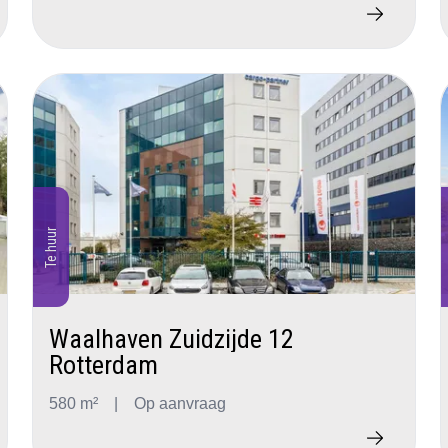
Te huur
Waalhaven Zuidzijde 12
Rotterdam
580 m²
|
Op aanvraag