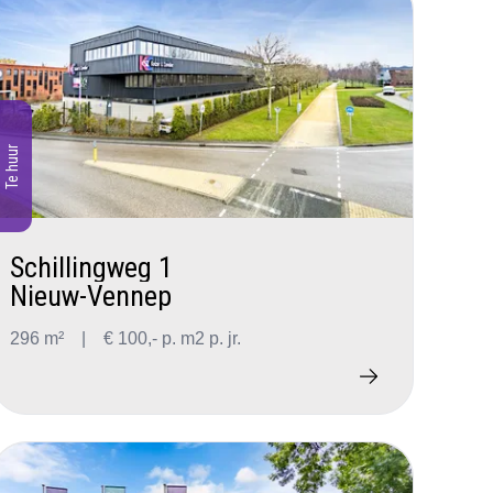
Te huur
Schillingweg 1
Nieuw-Vennep
296 m²
|
€ 100,- p. m2 p. jr.