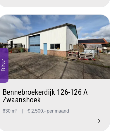
Te huur
Bennebroekerdijk 126-126 A
Zwaanshoek
630 m²
|
€ 2.500,- per maand