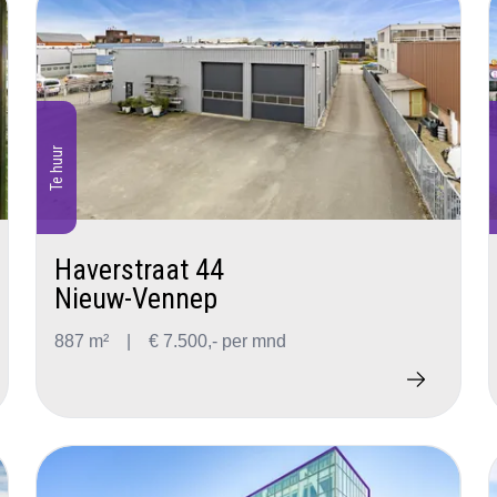
Te huur
Haverstraat 44
Nieuw-Vennep
887 m²
|
€ 7.500,- per mnd