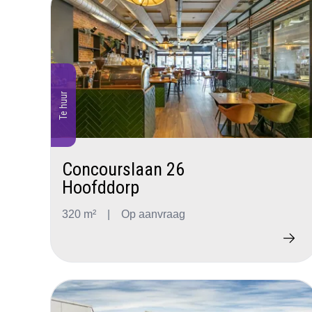
Te huur
Concourslaan 26
Hoofddorp
320 m²
|
Op aanvraag