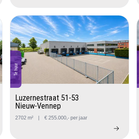
Te huur
Luzernestraat 51-53
Nieuw-Vennep
2702 m²
|
€ 255.000,- per jaar