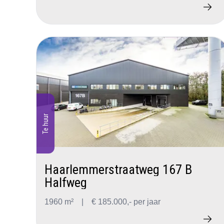
Te huur
Haarlemmerstraatweg 167 B
Halfweg
1960 m²
|
€ 185.000,- per jaar