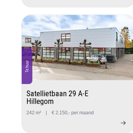
Te huur
Satellietbaan 29 A-E
Hillegom
242 m²
|
€ 2.150,- per maand