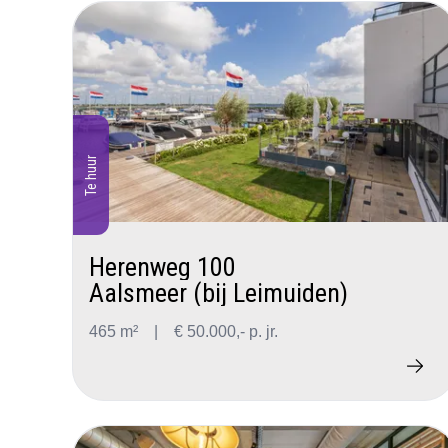
Te huur
Herenweg 100
Aalsmeer (bij Leimuiden)
465 m²
|
€ 50.000,- p. jr.