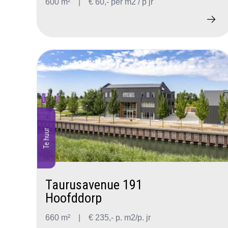
600 m²
|
€ 60,- per m2 / p jr
Te huur
Taurusavenue 191
Hoofddorp
660 m²
|
€ 235,- p. m2/p. jr