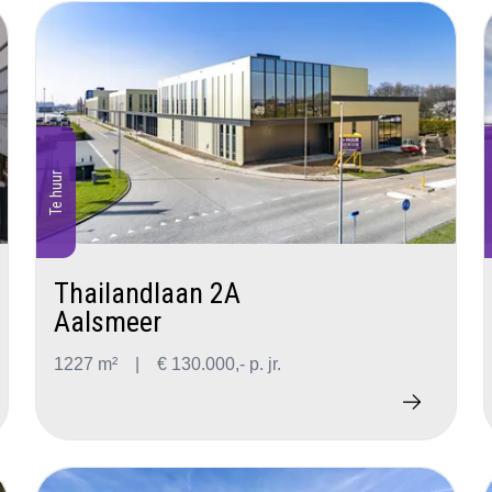
Te huur
Thailandlaan 2A
Aalsmeer
1227 m²
|
€ 130.000,- p. jr.