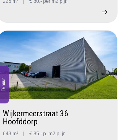
225 m²
|
€ 80,- per m2 p jr.
Te huur
Wijkermeerstraat 36
Hoofddorp
643 m²
|
€ 85,- p. m2 p. jr