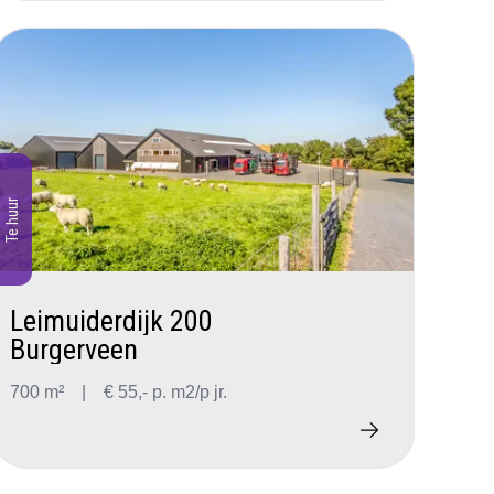
Te huur
Leimuiderdijk 200
Burgerveen
700 m²
|
€ 55,- p. m2/p jr.