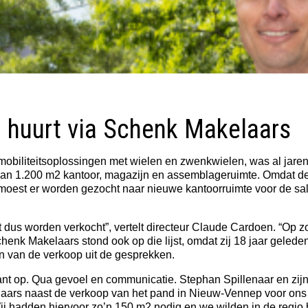
 huurt via Schenk Makelaars
mobiliteitsoplossingen met wielen en zwenkwielen, was al jare
 van 1.200 m2 kantoor, magazijn en assemblageruimte. Omdat de 
moest er worden gezocht naar nieuwe kantoorruimte voor de sa
s worden verkocht”, vertelt directeur Claude Cardoen. “Op zo
chenk Makelaars stond ook op die lijst, omdat zij 18 jaar gele
en van de verkoop uit de gesprekken.
ant op. Qua gevoel en communicatie. Stephan Spillenaar en zijn
laars naast de verkoop van het pand in Nieuw-Vennep voor ons
j hadden hiervoor zo’n 150 m2 nodig en we wilden in de regio b