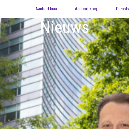
Aanbod huur
Aanbod koop
Dienstv
Nieuws