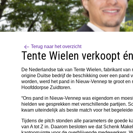
Terug naar het overzicht
Tente Wielen verkoopt én
De Nederlandse tak van Tente Wielen, fabrikant van 
origine Duitse bedrijf de beschikking over een pand
worden, werd het pand in Nieuw-Vennep te groot en 
Hoofddorpse Zuidtoren.
“Ons pand in Nieuw-Vennep was eigendom en moest du
hielden we gesprekken met verschillende partijen. S
kwam uiteindelijk als beste match voor het begeleid
Tijdens de pitch stonden alle parameters de goede k
van A tot Z in. Daarom besloten we dat Schenk Make
kantoorruimte voor de overblijvende medewerkers. Wi