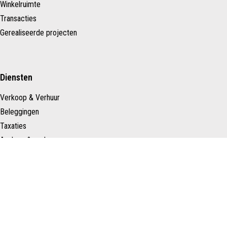
Winkelruimte
Transacties
Gerealiseerde projecten
Diensten
Verkoop & Verhuur
Beleggingen
Taxaties
Aanhuur & aankoop
Vastgoedontwikkeling
Heronderhandeling & advies
Over ons