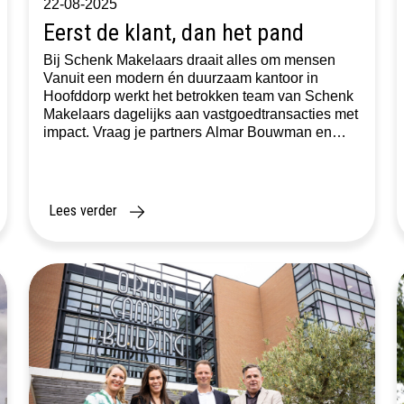
22-08-2025
Eerst de klant, dan het pand
Bij Schenk Makelaars draait alles om mensen
Vanuit een modern én duurzaam kantoor in
Hoofddorp werkt het betrokken team van Schenk
Makelaars dagelijks aan vastgoedtransacties met
impact. Vraag je partners Almar Bouwman en
Stephan Spillenaar waar het om draait? Dan is
het antwoord simpel: eerst de klant, dan het pand.
Wie een afspraak heeft bij […]
Lees verder