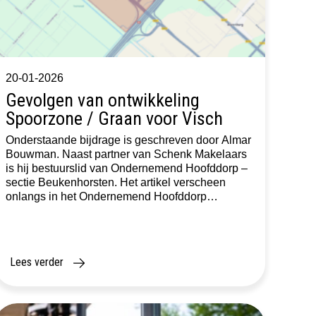
20-01-2026
Gevolgen van ontwikkeling
Spoorzone / Graan voor Visch
Onderstaande bijdrage is geschreven door Almar
Bouwman. Naast partner van Schenk Makelaars
is hij bestuurslid van Ondernemend Hoofddorp –
sectie Beukenhorsten. Het artikel verscheen
onlangs in het Ondernemend Hoofddorp
Magazine en gaat in op de mogelijke gevolgen
van de ontwikkelingen in de Spoorzone en Graan
voor Visch voor ondernemers in de regio. In de
plannen […]
Lees verder