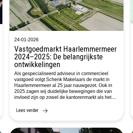
24-01-2026
Vastgoedmarkt Haarlemmermeer
2024–2025: De belangrijkste
ontwikkelingen
Als gespecialiseerd adviseur in commercieel
vastgoed volgt Schenk Makelaars de markt in
Haarlemmermeer al 25 jaar nauwgezet. Ook in
2025 zagen wij duidelijke bewegingen die van
invloed zijn op zowel de kantorenmarkt als het
logistieke vastgoed, ontwikkelingen die we in dit
blog kort samenvatten. Kantorenmarkt: Stabiliteit
Lees verder
ondanks terugval in grote transacties De
regionale kantorenmarkt kende […]