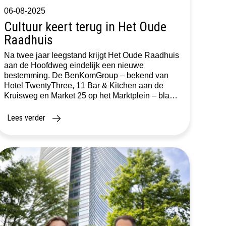
06-08-2025
Cultuur keert terug in Het Oude
Raadhuis
Na twee jaar leegstand krijgt Het Oude Raadhuis
aan de Hoofdweg eindelijk een nieuwe
bestemming. De BenKomGroup – bekend van
Hotel TwentyThree, 11 Bar & Kitchen aan de
Kruisweg en Market 25 op het Marktplein – blaast
het rijksmonument nieuw leven in. “We zijn rond
met de gemeente,” vertelt Rob Leemker van
Lees verder
BenKom. “Eindelijk. We […]