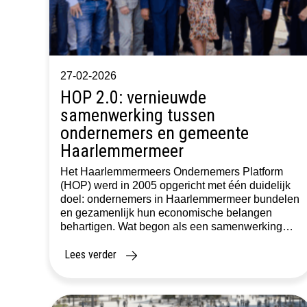
27-02-2026
HOP 2.0: vernieuwde
samenwerking tussen
ondernemers en gemeente
Haarlemmermeer
Het Haarlemmermeers Ondernemers Platform
(HOP) werd in 2005 opgericht met één duidelijk
doel: ondernemers in Haarlemmermeer bundelen
en gezamenlijk hun economische belangen
behartigen. Wat begon als een samenwerking
tussen lokale ondernemersverenigingen en de
Lees verder
gemeente, groeide uit tot hét centrale
overlegorgaan tussen bedrijfsleven en overheid.
Na bijna twintig jaar bleek echter dat de
bestaande structuur niet […]