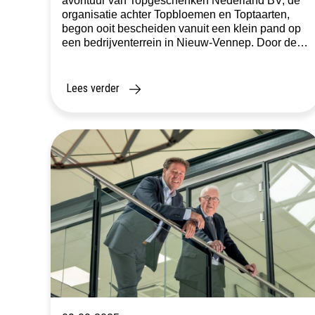
avontuur van Topgeschenken Nederland BV, de
organisatie achter Topbloemen en Toptaarten,
begon ooit bescheiden vanuit een klein pand op
een bedrijventerrein in Nieuw-Vennep. Door de
snelle groei van het bedrijf werd de bestaande
locatie te krap. De zoektocht door Schenk
Makelaars naar een nieuwe plek leidde tot een
Lees verder
bijzondere […]