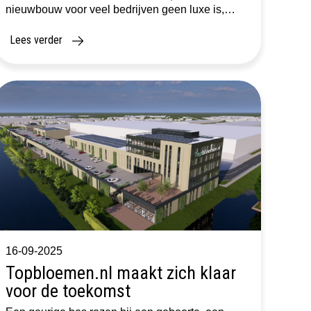
nieuwbouw voor veel bedrijven geen luxe is,
maar een bewuste en strategische keuze.
Hoewel de kantorenmarkt met structurele
Lees verder
leegstand kampt, kiezen veel organisaties toch
voor de bouw van […]
16-09-2025
Topbloemen.nl maakt zich klaar
voor de toekomst