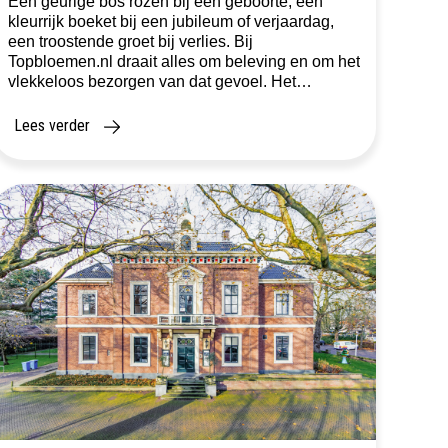
Een geurige bos rozen bij een geboorte, een
kleurrijk boeket bij een jubileum of verjaardag,
een troostende groet bij verlies. Bij
Topbloemen.nl draait alles om beleving en om het
vlekkeloos bezorgen van dat gevoel. Het
bekende online bloemenplatform is al jaren een
vertrouwde naam in de wereld van
Lees verder
bloemverzending. En nu staat het bedrijf,
gevestigd […]