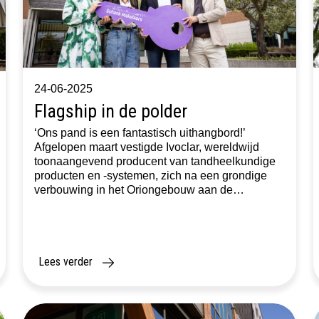
24-06-2025
Flagship in de polder
‘Ons pand is een fantastisch uithangbord!’
Afgelopen maart vestigde Ivoclar, wereldwijd
toonaangevend producent van tandheelkundige
producten en -systemen, zich na een grondige
verbouwing in het Oriongebouw aan de
Siriusdreef in Hoofddorp. Een pand dat helemaal
past bij de wensen en eisen van de onderneming.
Met dank aan de prettige en persoonlijke
bemiddeling van Schenk Makelaars! […]
Lees verder