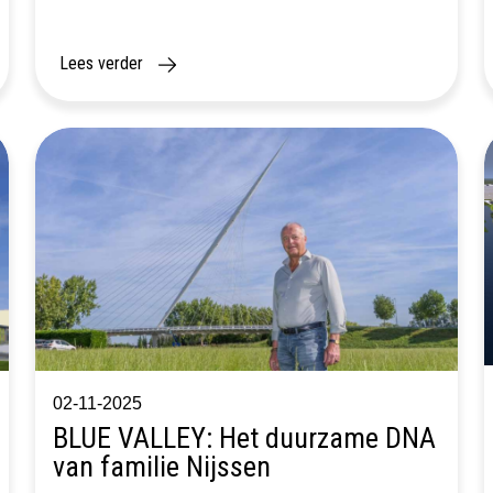
is geld nu eenmaal belangrijk. Hoe graag we het
ook anders zouden willen zien, zonder een
gezonde financiële basis staat geen […]
Lees verder
02-11-2025
BLUE VALLEY: Het duurzame DNA
van familie Nijssen