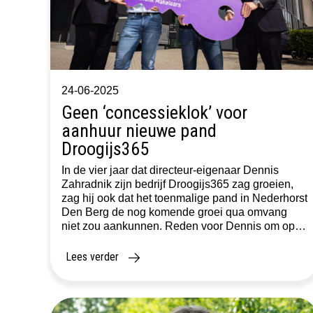
24-06-2025
Geen ‘concessieklok’ voor
aanhuur nieuwe pand
Droogijs365
In de vier jaar dat directeur-eigenaar Dennis
Zahradnik zijn bedrijf Droogijs365 zag groeien,
zag hij ook dat het toenmalige pand in Nederhorst
Den Berg de nog komende groei qua omvang
niet zou aankunnen. Reden voor Dennis om op
zoek te gaan naar een groter onderkomen voor
de productie van droogijs voor de farmaceutische
Lees verder
en voedingsindustrie. […]