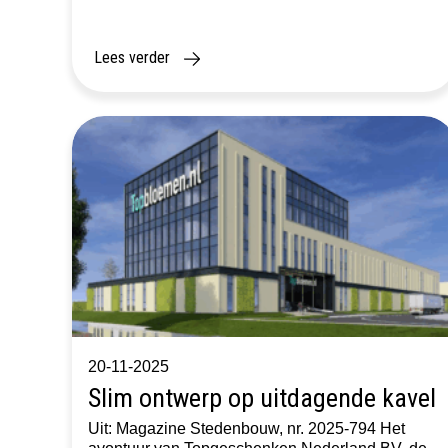
Schiphol naar Hoofddorp — een traject dat grote
impact kan hebben op bereikbaarheid, wonen en
werken in de regio. Noord/Zuidlijn In het
Lees verder
bestuurlijk […]
20-11-2025
Slim ontwerp op uitdagende kavel
Uit: Magazine Stedenbouw, nr. 2025-794 Het