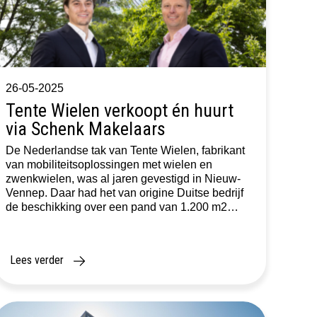
26-05-2025
Tente Wielen verkoopt én huurt
via Schenk Makelaars
De Nederlandse tak van Tente Wielen, fabrikant
van mobiliteitsoplossingen met wielen en
zwenkwielen, was al jaren gevestigd in Nieuw-
Vennep. Daar had het van origine Duitse bedrijf
de beschikking over een pand van 1.200 m2
kantoor, magazijn en assemblageruimte. Omdat
de logistiek voortaan in België gecentraliseerd
zou worden, werd het pand in Nieuw-Vennep te
Lees verder
groot en […]