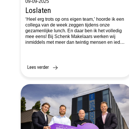
09-09-2025
Loslaten
‘Heel erg trots op ons eigen team,’ hoorde ik een
collega van de week zeggen tijdens onze
gezamenlijke lunch. En daar ben ik het volledig
mee eens! Bij Schenk Makelaars werken wij
inmiddels met meer dan twintig mensen en ieder
is sterk en goed op zijn eigen gebied. De
betrokkenheid is enorm groot. Vanuit vier […]
Lees verder