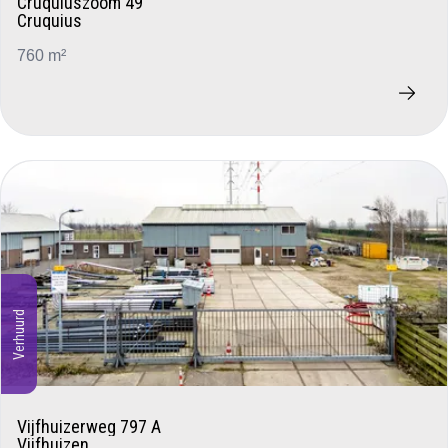
Cruquiuszoom 49
Cruquius
760 m²
Verhuurd
Vijfhuizerweg 797 A
Vijfhuizen