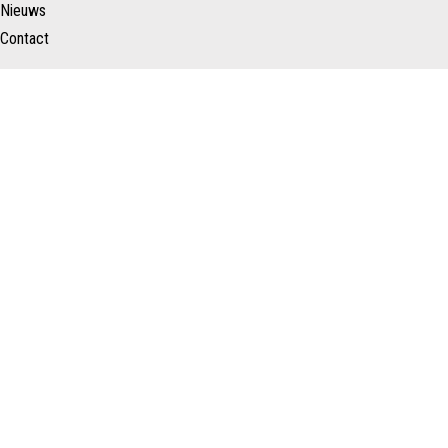
Nieuws
Contact
Schenk Makelaars
Taurusavenue 183
2132 LS HOOFDDORP
Nederland
023 – 557 22 88
info@schenkmakelaars.nl
Copyright ©
Privacy
Disclaimer
Schenk Makelaars
verklaring