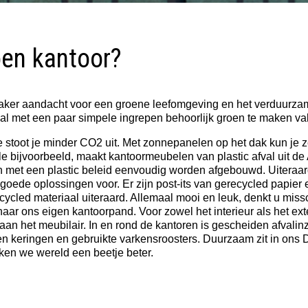
oen kantoor?
aker aandacht voor een groene​ ​leefomgeving en het verduurza
 al met een paar simpele ingrepen behoorlijk​ ​groen te maken val
 stoot je minder CO2 uit. Met zonnepanelen op het dak kun je ze
ale bijvoorbeeld, maakt kantoormeubelen van plastic afval uit 
an met een plastic beleid eenvoudig worden afgebouwd. Uiteraard
 goede oplossingen voor. Er zijn post-its van gerecycled papier 
cycled materiaal uiteraard. Allemaal mooi en leuk, denkt u miss
aar ons eigen kantoorpand. Voor zowel het interieur als het exte
t aan het meubilair. In en rond de kantoren is gescheiden afvali
en keringen en gebruikte varkensroosters. Duurzaam zit in ons 
en we wereld een beetje beter.