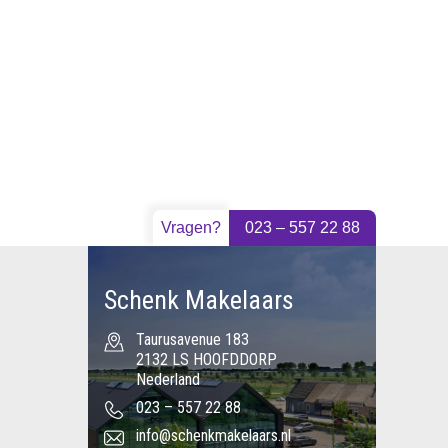
Vragen?
023 – 557 22 88
Schenk Makelaars
Taurusavenue 183
2132 LS HOOFDDORP
Nederland
023 – 557 22 88
info@schenkmakelaars.nl