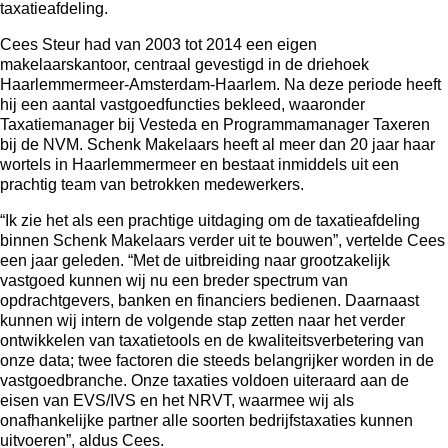
taxatieafdeling.
Cees Steur had van 2003 tot 2014 een eigen
makelaarskantoor, centraal gevestigd in de driehoek
Haarlemmermeer-Amsterdam-Haarlem. Na deze periode heeft
hij een aantal vastgoedfuncties bekleed, waaronder
Taxatiemanager bij Vesteda en Programmamanager Taxeren
bij de NVM. Schenk Makelaars heeft al meer dan 20 jaar haar
wortels in Haarlemmermeer en bestaat inmiddels uit een
prachtig team van betrokken medewerkers.
“Ik zie het als een prachtige uitdaging om de
taxatieafdeling
binnen Schenk Makelaars verder uit te bouwen”, vertelde Cees
een jaar geleden. “Met de uitbreiding naar grootzakelijk
vastgoed kunnen wij nu een breder spectrum van
opdrachtgevers, banken en financiers bedienen. Daarnaast
kunnen wij intern de volgende stap zetten naar het verder
ontwikkelen van taxatietools en de kwaliteitsverbetering van
onze data; twee factoren die steeds belangrijker worden in de
vastgoedbranche. Onze taxaties voldoen uiteraard aan de
eisen van EVS/IVS en het NRVT, waarmee wij als
onafhankelijke partner alle soorten bedrijfstaxaties kunnen
uitvoeren”, aldus Cees.