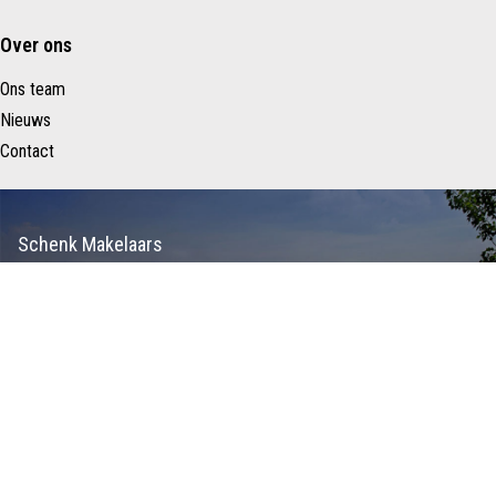
Over ons
Ons team
Nieuws
Contact
Schenk Makelaars
Taurusavenue 183
2132 LS HOOFDDORP
Nederland
023 – 557 22 88
info@schenkmakelaars.nl
Copyright ©
Privacy
Disclaimer