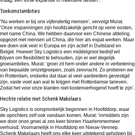
vraag, een forse expansie in meerdere landen’.
Toekomstambities
‘Nu werken er bij ons vijfendertig mensen’, vervolgt Murat.
‘Onze inspanningen zijn hoofdzakelijk gericht op verre oosten,
met name China. We hebben daarvoor een Chinese afdeling
opgezet met mensen uit China, die hier als expat werken. Maar
we doen ook veel in Europa en zijn actief in Duitsland en
België. Hoewel Sky Logistics een middelgroot bedrijf wil
blijven om flexibiliteit te behouden, zijn er wel degelijk
groeiambities. Murat: ‘groei zit hem onder andere in verbetering
van bepaalde omzetgroepen, zoals zeevracht. Zo proberen we
in Rotterdam, ondanks dat daar al veel aanbieders gevestigd
zijn, vaste voet aan wal te krijgen met Rotterdamse tarieven.
Zodat het voor onze klanten niet kostenverhogend hoeft te zijn’.
Hechte relatie met Schenk Makelaars
Sky Logistics is oorspronkelijk begonnen in Hoofddorp, waar
de oprichters zelf ook vandaan komen. Murat: ‘inmiddels zijn
we door onze groei al zes keer binnen Haarlemmermeer
verhuisd. Voornamelijk in Hoofddorp en Nieuw-Vennep.
Schenk Makelaars heeft ons elke keer uitstekend geholpen bij