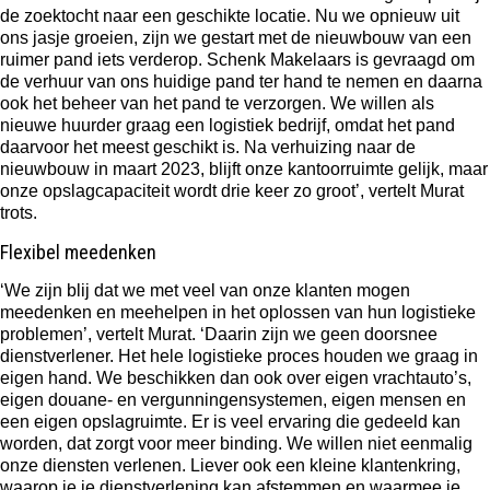
de zoektocht naar een geschikte locatie. Nu we opnieuw uit
ons jasje groeien, zijn we gestart met de nieuwbouw van een
ruimer pand iets verderop. Schenk Makelaars is gevraagd om
de verhuur van ons huidige pand ter hand te nemen en daarna
ook het beheer van het pand te verzorgen. We willen als
nieuwe huurder graag een logistiek bedrijf, omdat het pand
daarvoor het meest geschikt is. Na verhuizing naar de
nieuwbouw in maart 2023, blijft onze kantoorruimte gelijk, maar
onze opslagcapaciteit wordt drie keer zo groot’, vertelt Murat
trots.
Flexibel meedenken
‘We zijn blij dat we met veel van onze klanten mogen
meedenken en meehelpen in het oplossen van hun logistieke
problemen’, vertelt Murat. ‘Daarin zijn we geen doorsnee
dienstverlener. Het hele logistieke proces houden we graag in
eigen hand. We beschikken dan ook over eigen vrachtauto’s,
eigen douane- en vergunningensystemen, eigen mensen en
een eigen opslagruimte. Er is veel ervaring die gedeeld kan
worden, dat zorgt voor meer binding. We willen niet eenmalig
onze diensten verlenen. Liever ook een kleine klantenkring,
waarop je je dienstverlening kan afstemmen en waarmee je