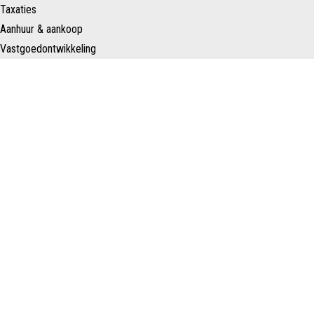
Taxaties
Aanhuur & aankoop
Vastgoedontwikkeling
Heronderhandeling & advies
Over ons
Ons team
Nieuws
Contact
Schenk Makelaars
Taurusavenue 183
2132 LS HOOFDDORP
Nederland