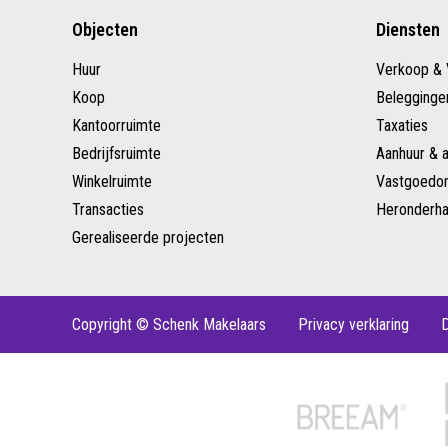
Objecten
Diensten
Huur
Verkoop & 
Koop
Belegginge
Kantoorruimte
Taxaties
Bedrijfsruimte
Aanhuur & 
Winkelruimte
Vastgoedon
Transacties
Heronderha
Gerealiseerde projecten
Copyright © Schenk Makelaars
Privacy verklaring
D