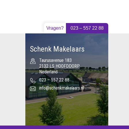
Vragen?
023 – 557 22 88
Schenk Makelaars
Taurusavenue 183
2132 LS HOOFDDORP
Nederland
023 – 557 22 88
info@schenkmakelaars.nl