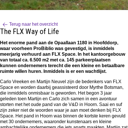
Terug naar het overzicht
The FLX Way of Life
Het enorme pand aan de
Opaallaan 1180 in Hoofddorp
,
waar voorheen ProBiblio was gevestigd, is inmiddels
meerjarig verhuurd aan FLX Space. In het kantoorgebouw
van totaal ca. 6.500 m2 met ca. 145 parkeerplaatsen
kunnen ondernemers terecht die een kleine en betaalbare
ruimte willen huren. Inmiddels is er een wachtlijst.
Carlo Vreeken en Martijn Neuvel zijn de bedenkers van
FLX
Space
en worden daarbij geassisteerd door Myrthe Botsman,
die inmiddels onmisbaar is geworden. Het begon 3 jaar
geleden toen Martijn en Carlo zich samen in een avontuur
storten met het oude pand van de V&D in Hoorn. Saai en suf
zijn zeker niet de woorden waar je aan moet denken bij FLX
Space. Het pand in Hoorn was binnen de kortste keren gevuld
met 30 ondernemers, waaronder kunstenaars en kleine
ambachtelijke ondernemers die iets aparts maakten. Martijn zat