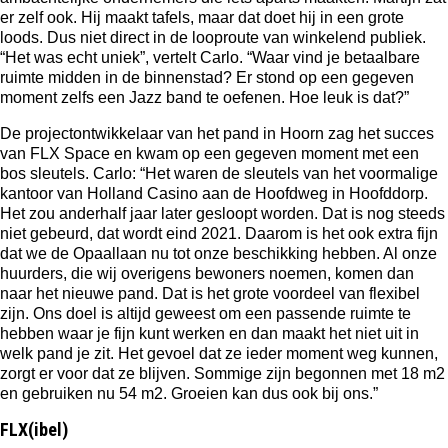
er zelf ook. Hij maakt tafels, maar dat doet hij in een grote
loods. Dus niet direct in de looproute van winkelend publiek.
“Het was echt uniek”, vertelt Carlo. “Waar vind je betaalbare
ruimte midden in de binnenstad? Er stond op een gegeven
moment zelfs een Jazz band te oefenen. Hoe leuk is dat?”
De projectontwikkelaar van het pand in Hoorn zag het succes
van FLX Space en kwam op een gegeven moment met een
bos sleutels. Carlo: “Het waren de sleutels van het voormalige
kantoor van Holland Casino aan de Hoofdweg in Hoofddorp.
Het zou anderhalf jaar later gesloopt worden. Dat is nog steeds
niet gebeurd, dat wordt eind 2021. Daarom is het ook extra fijn
dat we de Opaallaan nu tot onze beschikking hebben. Al onze
huurders, die wij overigens bewoners noemen, komen dan
naar het nieuwe pand. Dat is het grote voordeel van flexibel
zijn. Ons doel is altijd geweest om een passende ruimte te
hebben waar je fijn kunt werken en dan maakt het niet uit in
welk pand je zit. Het gevoel dat ze ieder moment weg kunnen,
zorgt er voor dat ze blijven. Sommige zijn begonnen met 18 m2
en gebruiken nu 54 m2. Groeien kan dus ook bij ons.”
FLX(ibel)