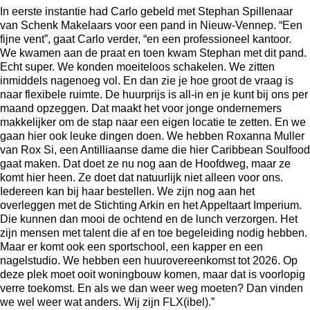
In eerste instantie had Carlo gebeld met Stephan Spillenaar
van Schenk Makelaars voor een pand in Nieuw-Vennep. “Een
fijne vent”, gaat Carlo verder, “en een professioneel kantoor.
We kwamen aan de praat en toen kwam Stephan met dit pand.
Echt super. We konden moeiteloos schakelen. We zitten
inmiddels nagenoeg vol. En dan zie je hoe groot de vraag is
naar flexibele ruimte. De huurprijs is all-in en je kunt bij ons per
maand opzeggen. Dat maakt het voor jonge ondernemers
makkelijker om de stap naar een eigen locatie te zetten. En we
gaan hier ook leuke dingen doen. We hebben Roxanna Muller
van Rox Si, een Antilliaanse dame die hier Caribbean Soulfood
gaat maken. Dat doet ze nu nog aan de Hoofdweg, maar ze
komt hier heen. Ze doet dat natuurlijk niet alleen voor ons.
Iedereen kan bij haar bestellen. We zijn nog aan het
overleggen met de Stichting Arkin en het Appeltaart Imperium.
Die kunnen dan mooi de ochtend en de lunch verzorgen. Het
zijn mensen met talent die af en toe begeleiding nodig hebben.
Maar er komt ook een sportschool, een kapper en een
nagelstudio. We hebben een huurovereenkomst tot 2026. Op
deze plek moet ooit woningbouw komen, maar dat is voorlopig
verre toekomst. En als we dan weer weg moeten? Dan vinden
we wel weer wat anders. Wij zijn FLX(ibel).”