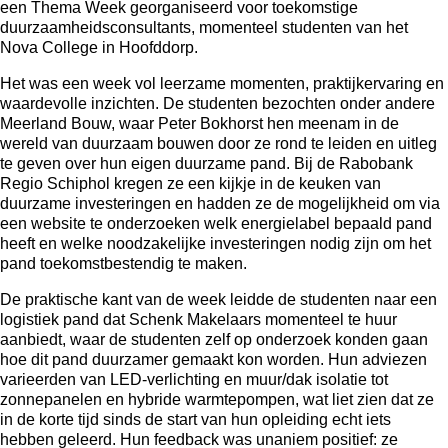
een Thema Week georganiseerd voor toekomstige
duurzaamheidsconsultants, momenteel studenten van het
Nova College in Hoofddorp.
Het was een week vol leerzame momenten, praktijkervaring en
waardevolle inzichten. De studenten bezochten onder andere
Meerland Bouw, waar Peter Bokhorst hen meenam in de
wereld van duurzaam bouwen door ze rond te leiden en uitleg
te geven over hun eigen duurzame pand. Bij de Rabobank
Regio Schiphol kregen ze een kijkje in de keuken van
duurzame investeringen en hadden ze de mogelijkheid om via
een website te onderzoeken welk energielabel bepaald pand
heeft en welke noodzakelijke investeringen nodig zijn om het
pand toekomstbestendig te maken.
De praktische kant van de week leidde de studenten naar een
logistiek pand dat Schenk Makelaars momenteel te huur
aanbiedt, waar de studenten zelf op onderzoek konden gaan
hoe dit pand duurzamer gemaakt kon worden. Hun adviezen
varieerden van LED-verlichting en muur/dak isolatie tot
zonnepanelen en hybride warmtepompen, wat liet zien dat ze
in de korte tijd sinds de start van hun opleiding echt iets
hebben geleerd. Hun feedback was unaniem positief: ze