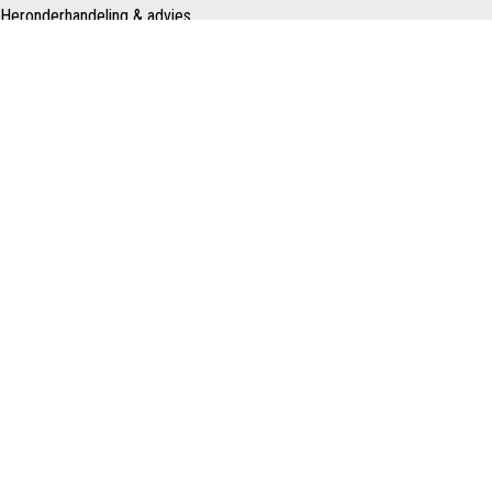
Heronderhandeling & advies
Over ons
Ons team
Nieuws
Contact
Schenk Makelaars
Taurusavenue 183
2132 LS HOOFDDORP
Nederland
023 – 557 22 88
info@schenkmakelaars.nl