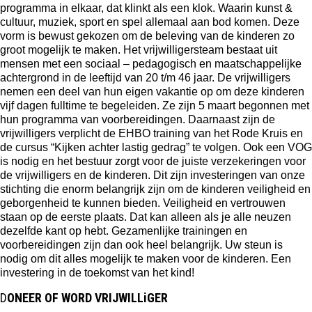
programma in elkaar, dat klinkt als een klok. Waarin kunst &
cultuur, muziek, sport en spel allemaal aan bod komen. Deze
vorm is bewust gekozen om de beleving van de kinderen zo
groot mogelijk te maken. Het vrijwilligersteam bestaat uit
mensen met een sociaal – pedagogisch en maatschappelijke
achtergrond in de leeftijd van 20 t/m 46 jaar. De vrijwilligers
nemen een deel van hun eigen vakantie op om deze kinderen
vijf dagen fulltime te begeleiden. Ze zijn 5 maart begonnen met
hun programma van voorbereidingen. Daarnaast zijn de
vrijwilligers verplicht de EHBO training van het Rode Kruis en
de cursus “Kijken achter lastig gedrag” te volgen. Ook een VOG
is nodig en het bestuur zorgt voor de juiste verzekeringen voor
de vrijwilligers en de kinderen. Dit zijn investeringen van onze
stichting die enorm belangrijk zijn om de kinderen veiligheid en
geborgenheid te kunnen bieden. Veiligheid en vertrouwen
staan op de eerste plaats. Dat kan alleen als je alle neuzen
dezelfde kant op hebt. Gezamenlijke trainingen en
voorbereidingen zijn dan ook heel belangrijk. Uw steun is
nodig om dit alles mogelijk te maken voor de kinderen. Een
investering in de toekomst van het kind!
D
ONEER OF WORD VRIJWILLiGER