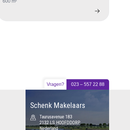
600 m²
Vragen?
023 – 557 22 88
Schenk Makelaars
Taurusavenue 183
2132 LS HOOFDDORP
Nederland