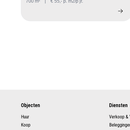
700 m²
|
€ 55,- p. m2/p jr.
Objecten
Diensten
Huur
Verkoop & 
Koop
Belegginge