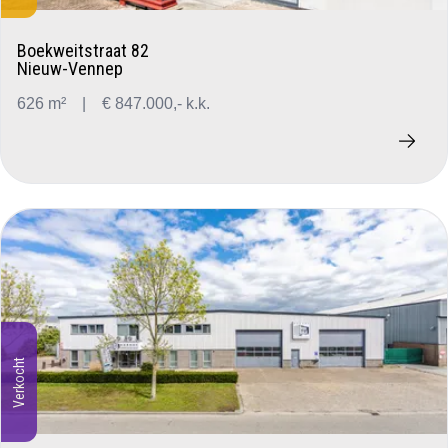
Boekweitstraat 82
Nieuw-Vennep
626 m²
|
€ 847.000,- k.k.
Verkocht