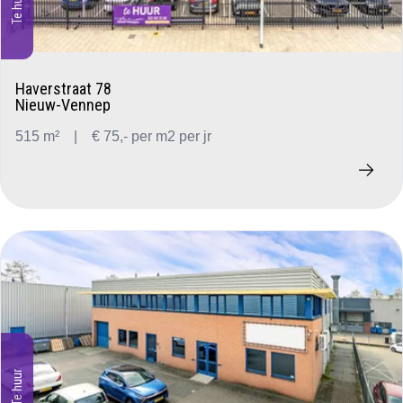
Te huur
Haverstraat 78
Nieuw-Vennep
515 m²
|
€ 75,- per m2 per jr
Te huur