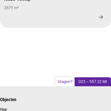
2675 m²
Vragen?
023 – 557 22 88
Objecten
Huur