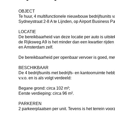
OBJECT
Te huur, 4 multifunctionele nieuwbouw bedrijfsunits 
Sydneystraat 2-8 A te Lijnden, op Airport Business Pa
LOCATIE
De bereikbaarheid van deze locatie per auto is uitste
de Rijksweg A9 is het minder dan een kwartier rijd
en Amsterdam zelf.
De bereikbaarheid per openbaar vervoer is goed, met
BESCHIKBAAR
De 4 bedrijfsunits met bedrijfs- en kantoorruimte heb
v.v.o. en is als volgt verdeeld:
Begane grond: circa 102 m²;
Eerste verdieping: circa 96 m².
PARKEREN
2 parkeerplaatsen per unit. Tevens is het terrein vo