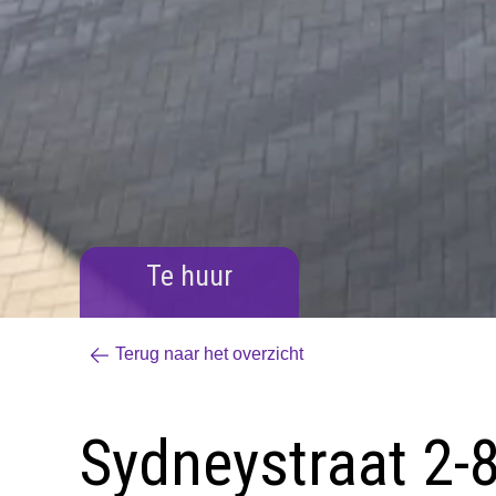
Te huur
Terug naar het overzicht
Sydneystraat 2-