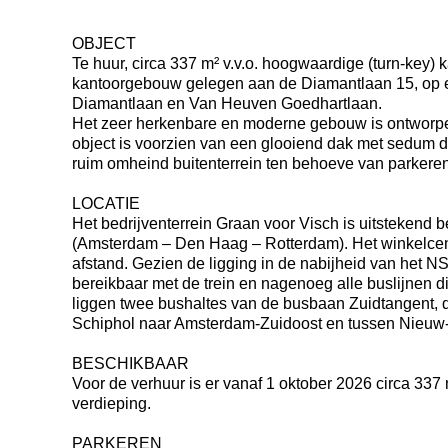
OBJECT
Te huur, circa 337 m² v.v.o. hoogwaardige (turn-key) 
kantoorgebouw gelegen aan de Diamantlaan 15, op ee
Diamantlaan en Van Heuven Goedhartlaan.
Het zeer herkenbare en moderne gebouw is ontworpen
object is voorzien van een glooiend dak met sedum d
ruim omheind buitenterrein ten behoeve van parkeren
LOCATIE
Het bedrijventerrein Graan voor Visch is uitstekend
(Amsterdam – Den Haag – Rotterdam). Het winkelcen
afstand. Gezien de ligging in de nabijheid van het 
bereikbaar met de trein en nagenoeg alle buslijnen die
liggen twee bushaltes van de busbaan Zuidtangent, 
Schiphol naar Amsterdam-Zuidoost en tussen Nieuw
BESCHIKBAAR
Voor de verhuur is er vanaf 1 oktober 2026 circa 337
verdieping.
PARKEREN