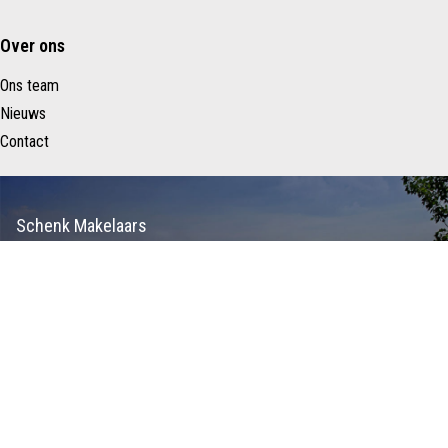
Over ons
Ons team
Nieuws
Contact
Schenk Makelaars
Taurusavenue 183
2132 LS HOOFDDORP
Nederland
023 – 557 22 88
info@schenkmakelaars.nl
Copyright ©
Privacy