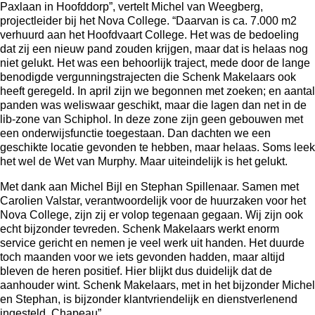
Paxlaan in Hoofddorp”, vertelt Michel van Weegberg,
projectleider bij het Nova College. “Daarvan is ca. 7.000 m2
verhuurd aan het Hoofdvaart College. Het was de bedoeling
dat zij een nieuw pand zouden krijgen, maar dat is helaas nog
niet gelukt. Het was een behoorlijk traject, mede door de lange
benodigde vergunningstrajecten die Schenk Makelaars ook
heeft geregeld. In april zijn we begonnen met zoeken; en aantal
panden was weliswaar geschikt, maar die lagen dan net in de
lib-zone van Schiphol. In deze zone zijn geen gebouwen met
een onderwijsfunctie toegestaan. Dan dachten we een
geschikte locatie gevonden te hebben, maar helaas. Soms leek
het wel de Wet van Murphy. Maar uiteindelijk is het gelukt.
Met dank aan Michel Bijl en Stephan Spillenaar. Samen met
Carolien Valstar, verantwoordelijk voor de huurzaken voor het
Nova College, zijn zij er volop tegenaan gegaan. Wij zijn ook
echt bijzonder tevreden. Schenk Makelaars werkt enorm
service gericht en nemen je veel werk uit handen. Het duurde
toch maanden voor we iets gevonden hadden, maar altijd
bleven de heren positief. Hier blijkt dus duidelijk dat de
aanhouder wint. Schenk Makelaars, met in het bijzonder Michel
en Stephan, is bijzonder klantvriendelijk en dienstverlenend
ingesteld. Chapeau”.