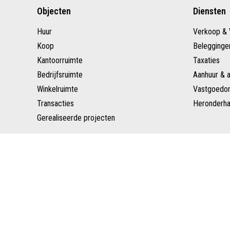
Objecten
Diensten
Huur
Verkoop & 
Koop
Belegginge
Kantoorruimte
Taxaties
Bedrijfsruimte
Aanhuur & 
Winkelruimte
Vastgoedon
Transacties
Heronderha
Gerealiseerde projecten
Copyright © Schenk Makelaars
Privacy verklaring
D