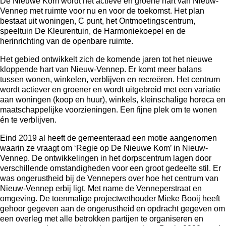
De Nieuwe Kom wordt het actieve en groene hart van Nieuw-
Vennep met ruimte voor nu en voor de toekomst. Het plan
bestaat uit woningen, C punt, het Ontmoetingscentrum,
speeltuin De Kleurentuin, de Harmoniekoepel en de
herinrichting van de openbare ruimte.
Het gebied ontwikkelt zich de komende jaren tot het nieuwe
kloppende hart van Nieuw-Vennep. Er komt meer balans
tussen wonen, winkelen, verblijven en recreëren. Het centrum
wordt actiever en groener en wordt uitgebreid met een variatie
aan woningen (koop en huur), winkels, kleinschalige horeca en
maatschappelijke voorzieningen. Een fijne plek om te wonen
én te verblijven.
Eind 2019 al heeft de gemeenteraad een motie aangenomen
waarin ze vraagt om ‘Regie op De Nieuwe Kom’ in Nieuw-
Vennep. De ontwikkelingen in het dorpscentrum lagen door
verschillende omstandigheden voor een groot gedeelte stil. Er
was ongerustheid bij de Vennepers over hoe het centrum van
Nieuw-Vennep erbij ligt. Met name de Venneperstraat en
omgeving. De toenmalige projectwethouder Mieke Booij heeft
gehoor gegeven aan de ongerustheid en opdracht gegeven om
een overleg met alle betrokken partijen te organiseren en