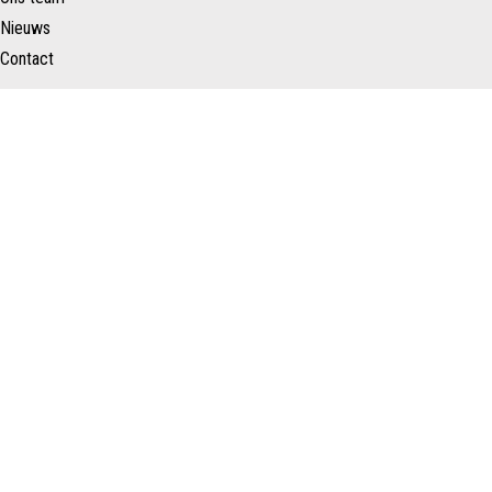
Nieuws
Contact
Schenk Makelaars
Taurusavenue 183
2132 LS HOOFDDORP
Nederland
023 – 557 22 88
info@schenkmakelaars.nl
Copyright ©
Privacy
Disclaimer
Schenk Makelaars
verklaring