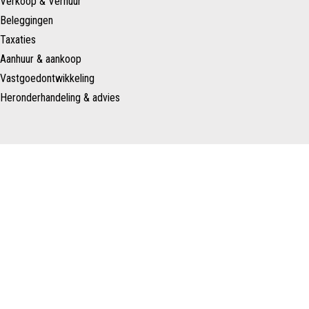
Verkoop & Verhuur
Beleggingen
Taxaties
Aanhuur & aankoop
Vastgoedontwikkeling
Heronderhandeling & advies
Over ons
Ons team
Nieuws
Contact
Schenk Makelaars
Taurusavenue 183