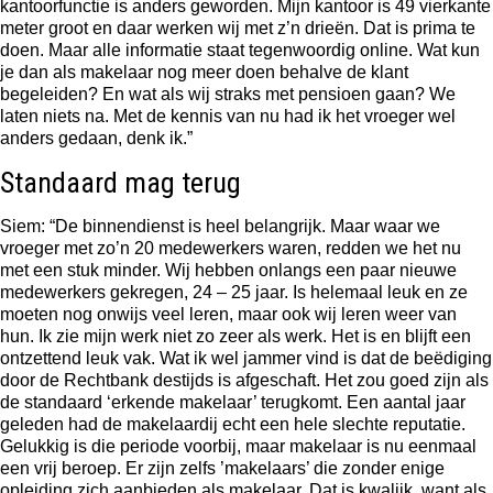
kantoorfunctie is anders geworden. Mijn kantoor is 49 vierkante
meter groot en daar werken wij met z’n drieën. Dat is prima te
doen. Maar alle informatie staat tegenwoordig online. Wat kun
je dan als makelaar nog meer doen behalve de klant
begeleiden? En wat als wij straks met pensioen gaan? We
laten niets na. Met de kennis van nu had ik het vroeger wel
anders gedaan, denk ik.”
Standaard mag terug
Siem: “De binnendienst is heel belangrijk. Maar waar we
vroeger met zo’n 20 medewerkers waren, redden we het nu
met een stuk minder. Wij hebben onlangs een paar nieuwe
medewerkers gekregen, 24 – 25 jaar. Is helemaal leuk en ze
moeten nog onwijs veel leren, maar ook wij leren weer van
hun. Ik zie mijn werk niet zo zeer als werk. Het is en blijft een
ontzettend leuk vak. Wat ik wel jammer vind is dat de beëdiging
door de Rechtbank destijds is afgeschaft. Het zou goed zijn als
de standaard ‘erkende makelaar’ terugkomt. Een aantal jaar
geleden had de makelaardij echt een hele slechte reputatie.
Gelukkig is die periode voorbij, maar makelaar is nu eenmaal
een vrij beroep. Er zijn zelfs ’makelaars’ die zonder enige
opleiding zich aanbieden als makelaar. Dat is kwalijk, want als