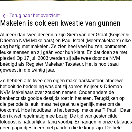
Terug naar het overzicht
Makelen is ook een kwestie van gunnen
Al meer dan twee decennia zijn Siem van der Graaf (Keijser &
Drieman NVM Makelaars) en Paul Israel (Meermakelaars) elke
dag bezig met makelen. Ze zien heel veel huizen, ontmoeten
leuke mensen en zij gáán voor hun klant. En dat doen ze met
plezier! Op 17 juli 2003 werden zij alle twee door de NVM
beëdigd als Register Makelaar Taxateur. Het is nooit saai
geweest in die twintig jaar.
Ze hebben alle twee een eigen makelaarskantoor, alhoewel
het ooit de bedoeling was dat zij samen Keijser & Drieman
NVM Makelaars over zouden nemen. Onder andere de
bankencrisis gooide destijds roet in het eten. Terugkijken op
die periode is leuk, maar het gaat nu eigenlijk meer om de
toekomst. Hoe houdbaar is het beroep ‘makelaar’? Paul: “Daar
ben ik wel regelmatig mee bezig. De tijd van gestencilde
fotopost is natuurlijk al lang voorbij. Er hangen in onze etalages
geen papiertjes meer met panden die te koop zijn. De hele