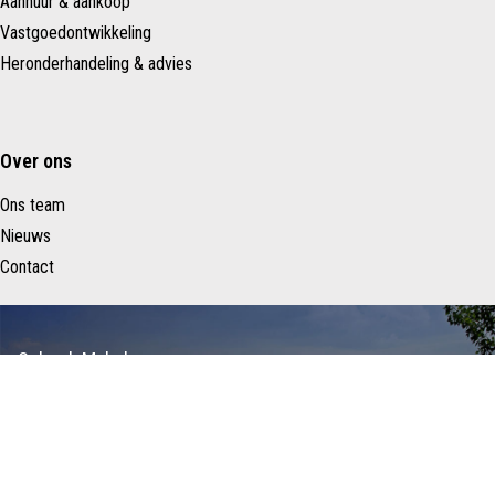
Aanhuur & aankoop
Vastgoedontwikkeling
Heronderhandeling & advies
Over ons
Ons team
Nieuws
Contact
Schenk Makelaars
Taurusavenue 183
2132 LS HOOFDDORP
Nederland
023 – 557 22 88