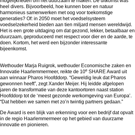
mogelijkheden om het duurzaam te maken. De uitkomst was
heel divers. Bijvoorbeeld, hoe kunnen boer en natuur
harmonieus samenwerken met oog voor toekomstige
generaties? Of: in 2050 moet het voedselsysteem
voedselzekerheid bieden aan tien miljard mensen wereldwijd.
Het is een grote uitdaging om dat gezond, lekker, betaalbaar en
duurzaam, geproduceerd met respect voor dier en de aarde, te
doen. Kortom, het werd een bijzonder interessante
bijeenkomst.
Wethouder Marja Ruigrok, wethouder Economische zaken en
e
Innovatie Haarlemmermeer, reikte de 10
SHARE Award uit
aan winnaar
Pharos Hoofddorp
. “Geweldig leuk dat Pharos
gewonnen heeft”, zegt Xander Meijer. Hij leidde afgelopen
jaren de transformatie van deze kantoortoren naast station
Hoofddorp tot de ‘meest gezonde werkomgeving van Europa’.
“Dat hebben we samen met zo’n twintig partners gedaan.”
De Award is een blijk van erkenning voor een bedrijf dat opvalt
in de regio Haarlemmermeer op het gebied van duurzame
innovatie en pionieren.