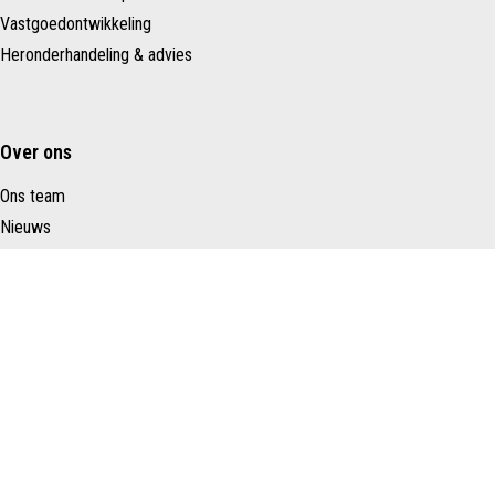
Vastgoedontwikkeling
Heronderhandeling & advies
Over ons
Ons team
Nieuws
Contact
Schenk Makelaars
Taurusavenue 183
2132 LS HOOFDDORP
Nederland
023 – 557 22 88