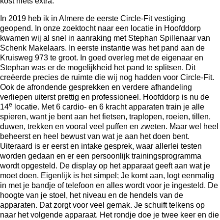
kost niets extra.
In 2019 heb ik in Almere de eerste Circle-Fit vestiging
geopend. In onze
zoektocht naar een locatie
in Hoofddorp
kwamen wij al snel in aanraking met Stephan Spillenaar van
Schenk Makelaars. In eerste instantie was het pand aan de
Kruisweg 973 te groot. In goed overleg met de eigenaar en
Stephan was er de mogelijkheid het pand te splitsen. Dit
creëerde precies de ruimte die wij nog hadden voor Circle-Fit.
Ook de afrondende gesprekken en verdere afhandeling
verliepen uiterst prettig en professioneel. Hoofddorp is nu de
e
14
locatie. Met 6 cardio- en 6 kracht apparaten train je alle
spieren, want je bent aan het fietsen, traplopen, roeien, tillen,
duwen, trekken en vooral veel puffen en zweten. Maar wel heel
beheerst en heel bewust van wat je aan het doen bent.
Uiteraard is er eerst en intake gesprek, waar allerlei testen
worden gedaan en er een persoonlijk trainingsprogramma
wordt opgesteld. De display op het apparaat geeft aan wat je
moet doen. Eigenlijk is het simpel; Je komt aan, logt eenmalig
in met je bandje of telefoon en alles wordt voor je ingesteld. De
hoogte van je stoel, het niveau en de hendels van de
apparaten. Dat zorgt voor veel gemak. Je schuift telkens op
naar het volgende apparaat. Het rondje doe je twee keer en die