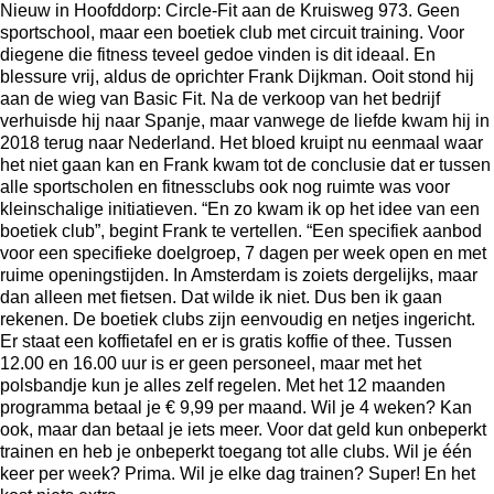
Nieuw in Hoofddorp:
Circle-Fit
aan de Kruisweg 973. Geen
sportschool, maar een boetiek club met circuit training. Voor
diegene die fitness teveel gedoe vinden is dit ideaal. En
blessure vrij, aldus de oprichter Frank Dijkman. Ooit stond hij
aan de wieg van Basic Fit. Na de verkoop van het bedrijf
verhuisde hij naar Spanje, maar vanwege de liefde kwam hij in
2018 terug naar Nederland. Het bloed kruipt nu eenmaal waar
het niet gaan kan en Frank kwam tot de conclusie dat er tussen
alle sportscholen en fitnessclubs ook nog ruimte was voor
kleinschalige initiatieven. “En zo kwam ik op het idee van een
boetiek club”, begint Frank te vertellen. “Een specifiek aanbod
voor een specifieke doelgroep, 7 dagen per week open en met
ruime openingstijden. In Amsterdam is zoiets dergelijks, maar
dan alleen met fietsen. Dat wilde ik niet. Dus ben ik gaan
rekenen. De boetiek clubs zijn eenvoudig en netjes ingericht.
Er staat een koffietafel en er is gratis koffie of thee. Tussen
12.00 en 16.00 uur is er geen personeel, maar met het
polsbandje kun je alles zelf regelen. Met het 12 maanden
programma betaal je € 9,99 per maand. Wil je 4 weken? Kan
ook, maar dan betaal je iets meer. Voor dat geld kun onbeperkt
trainen en heb je onbeperkt toegang tot alle clubs. Wil je één
keer per week? Prima. Wil je elke dag trainen? Super! En het