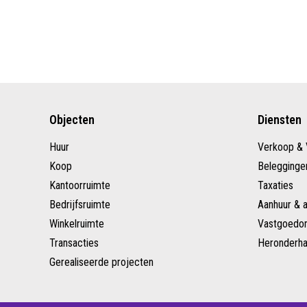
Objecten
Diensten
Huur
Verkoop & 
Koop
Belegginge
Kantoorruimte
Taxaties
Bedrijfsruimte
Aanhuur & 
Winkelruimte
Vastgoedon
Transacties
Heronderha
Gerealiseerde projecten