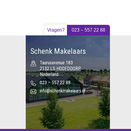
Vragen?
023 – 557 22 88
Schenk Makelaars
Taurusavenue 183
2132 LS HOOFDDORP
Nederland
023 – 557 22 88
info@schenkmakelaars.nl